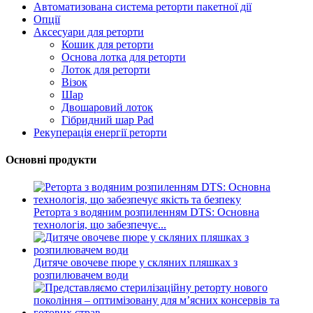
Автоматизована система реторти пакетної дії
Опції
Аксесуари для реторти
Кошик для реторти
Основа лотка для реторти
Лоток для реторти
Візок
Шар
Двошаровий лоток
Гібридний шар Pad
Рекуперація енергії реторти
Основні продукти
Реторта з водяним розпиленням DTS: Основна
технологія, що забезпечує...
Дитяче овочеве пюре у скляних пляшках з
розпилювачем води