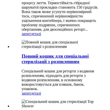
процесу лиття. Термостійкість гібридної
шаруватої прокладки становить 150 градусів.
Вона також може усунути нерівномірний
тиск, спричинений нерівномірністю
ущільнення контейнера, і значно покращить
проблему подряпин, спричинених
обертанням, для двосекційних реторт...
запит
деталі
Повний кошик для спеціальної
стерилізації з розпиленням
Спеціальний кошик для реторти з водяним
розпиленням, підходить для реторти з
водяним розпиленням, в основному
використовується для пляшок, банок,
упаковок.
запит
деталі