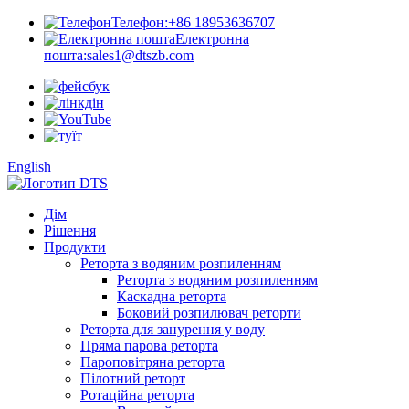
Телефон:
+86 18953636707
Електронна
пошта:
sales1@dtszb.com
English
Дім
Рішення
Продукти
Реторта з водяним розпиленням
Реторта з водяним розпиленням
Каскадна реторта
Боковий розпилювач реторти
Реторта для занурення у воду
Пряма парова реторта
Пароповітряна реторта
Пілотний реторт
Ротаційна реторта