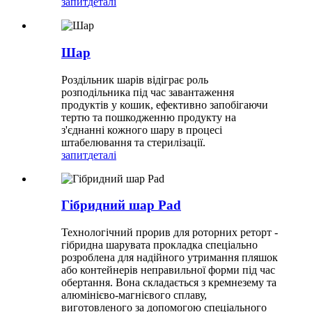
запит
деталі
Шар
Роздільник шарів відіграє роль
розподільника під час завантаження
продуктів у кошик, ефективно запобігаючи
тертю та пошкодженню продукту на
з'єднанні кожного шару в процесі
штабелювання та стерилізації.
запит
деталі
Гібридний шар Pad
Технологічний прорив для роторних реторт -
гібридна шарувата прокладка спеціально
розроблена для надійного утримання пляшок
або контейнерів неправильної форми під час
обертання. Вона складається з кремнезему та
алюмінієво-магнієвого сплаву,
виготовленого за допомогою спеціального