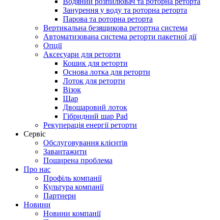
Водяний розпилювач та роторна реторта
Занурення у воду та роторна реторта
Парова та роторна реторта
Вертикальна безящикова ретортна система
Автоматизована система реторти пакетної дії
Опції
Аксесуари для реторти
Кошик для реторти
Основа лотка для реторти
Лоток для реторти
Візок
Шар
Двошаровий лоток
Гібридний шар Pad
Рекуперація енергії реторти
Сервіс
Обслуговування клієнтів
Завантажити
Поширена проблема
Про нас
Профіль компанії
Культура компанії
Партнери
Новини
Новини компанії