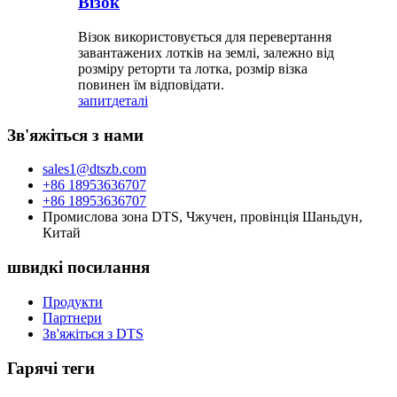
Візок
Візок використовується для перевертання
завантажених лотків на землі, залежно від
розміру реторти та лотка, розмір візка
повинен їм відповідати.
запит
деталі
Зв'яжіться з нами
sales1@dtszb.com
+86 18953636707
+86 18953636707
Промислова зона DTS, Чжучен, провінція Шаньдун,
Китай
швидкі посилання
Продукти
Партнери
Зв'яжіться з DTS
Гарячі теги