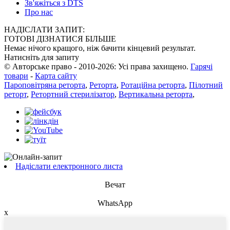
Зв'яжіться з DTS
Про нас
НАДІСЛАТИ ЗАПИТ:
ГОТОВІ ДІЗНАТИСЯ БІЛЬШЕ
Немає нічого кращого, ніж бачити кінцевий результат.
Натисніть для запиту
© Авторське право - 2010-2026: Усі права захищено.
Гарячі
товари
-
Карта сайту
Пароповітряна реторта
,
Реторта
,
Ротаційна реторта
,
Пілотний
реторт
,
Ретортний стерилізатор
,
Вертикальна реторта
,
Надіслати електронного листа
Вечат
WhatsApp
x