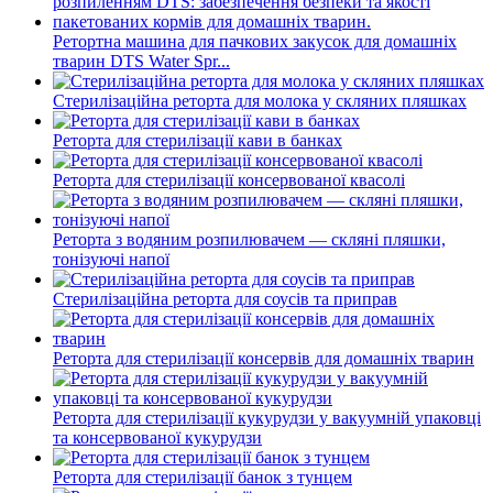
Ретортна машина для пачкових закусок для домашніх
тварин DTS Water Spr...
Стерилізаційна реторта для молока у скляних пляшках
Реторта для стерилізації кави в банках
Реторта для стерилізації консервованої квасолі
Реторта з водяним розпилювачем — скляні пляшки,
тонізуючі напої
Стерилізаційна реторта для соусів та приправ
Реторта для стерилізації консервів для домашніх тварин
Реторта для стерилізації кукурудзи у вакуумній упаковці
та консервованої кукурудзи
Реторта для стерилізації банок з тунцем