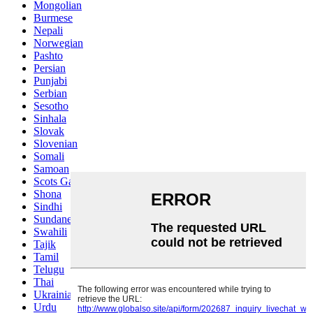
Mongolian
Burmese
Nepali
Norwegian
Pashto
Persian
Punjabi
Serbian
Sesotho
Sinhala
Slovak
Slovenian
Somali
Samoan
Scots Gaelic
Shona
Sindhi
Sundanese
Swahili
Tajik
Tamil
Telugu
Thai
Ukrainian
Urdu