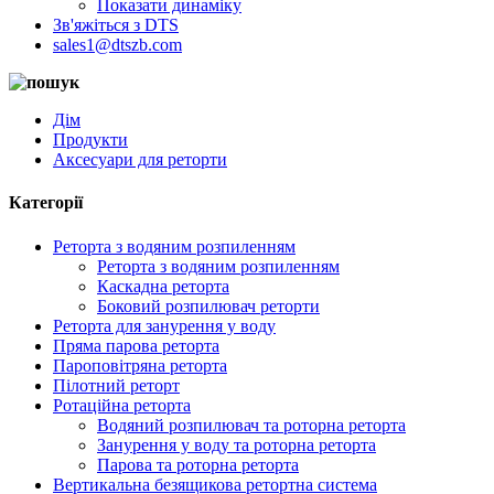
Показати динаміку
Зв'яжіться з DTS
sales1@dtszb.com
Дім
Продукти
Аксесуари для реторти
Категорії
Реторта з водяним розпиленням
Реторта з водяним розпиленням
Каскадна реторта
Боковий розпилювач реторти
Реторта для занурення у воду
Пряма парова реторта
Пароповітряна реторта
Пілотний реторт
Ротаційна реторта
Водяний розпилювач та роторна реторта
Занурення у воду та роторна реторта
Парова та роторна реторта
Вертикальна безящикова ретортна система