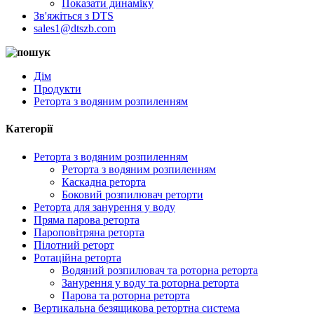
Показати динаміку
Зв'яжіться з DTS
sales1@dtszb.com
Дім
Продукти
Реторта з водяним розпиленням
Категорії
Реторта з водяним розпиленням
Реторта з водяним розпиленням
Каскадна реторта
Боковий розпилювач реторти
Реторта для занурення у воду
Пряма парова реторта
Пароповітряна реторта
Пілотний реторт
Ротаційна реторта
Водяний розпилювач та роторна реторта
Занурення у воду та роторна реторта
Парова та роторна реторта
Вертикальна безящикова ретортна система