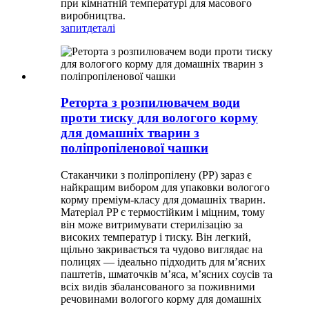
при кімнатній температурі для масового
виробництва.
запит
деталі
Реторта з розпилювачем води
проти тиску для вологого корму
для домашніх тварин з
поліпропіленової чашки
Стаканчики з поліпропілену (PP) зараз є
найкращим вибором для упаковки вологого
корму преміум-класу для домашніх тварин.
Матеріал PP є термостійким і міцним, тому
він може витримувати стерилізацію за
високих температур і тиску. Він легкий,
щільно закривається та чудово виглядає на
полицях — ідеально підходить для м’ясних
паштетів, шматочків м’яса, м’ясних соусів та
всіх видів збалансованого за поживними
речовинами вологого корму для домашніх