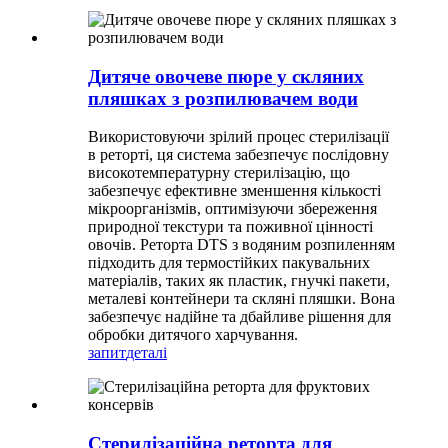
Дитяче овочеве пюре у скляних
пляшках з розпилювачем води
Використовуючи зрілий процес стерилізації
в реторті, ця система забезпечує послідовну
високотемпературну стерилізацію, що
забезпечує ефективне зменшення кількості
мікроорганізмів, оптимізуючи збереження
природної текстури та поживної цінності
овочів. Реторта DTS з водяним розпиленням
підходить для термостійких пакувальних
матеріалів, таких як пластик, гнучкі пакети,
металеві контейнери та скляні пляшки. Вона
забезпечує надійне та дбайливе рішення для
обробки дитячого харчування.
запит
деталі
Стерилізаційна реторта для