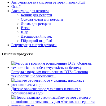
Автоматизована система реторти пакетної дії
Опції
Аксесуари для реторти
Кошик для реторти
Основа лотка для реторти
Лоток для реторти
Візок
Шар
Двошаровий лоток
Гібридний шар Pad
Рекуперація енергії реторти
Основні продукти
Реторта з водяним розпиленням DTS: Основна
технологія, що забезпечує...
Дитяче овочеве пюре у скляних пляшках з
розпилювачем води