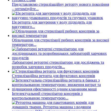
Представляємо стерилізаційну реторту нового покоління
– оптимізуйте...
Ця реторта для занурення у воду підходить для
вакуумного...
Обладнання для стерилізації рибних консервів за високої
температури...
Лабораторні ретортні стерилізатори для досліджень та
розробок харчових продуктів...
Стерилізаційна реторта для фруктових консервів
Інтелектуальний стерилізатор консервів з
контрольованою температурою...