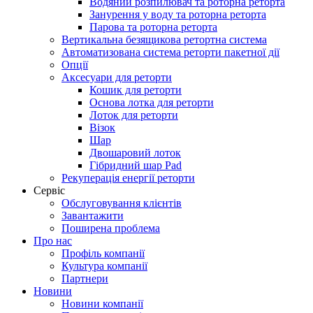
Водяний розпилювач та роторна реторта
Занурення у воду та роторна реторта
Парова та роторна реторта
Вертикальна безящикова ретортна система
Автоматизована система реторти пакетної дії
Опції
Аксесуари для реторти
Кошик для реторти
Основа лотка для реторти
Лоток для реторти
Візок
Шар
Двошаровий лоток
Гібридний шар Pad
Рекуперація енергії реторти
Сервіс
Обслуговування клієнтів
Завантажити
Поширена проблема
Про нас
Профіль компанії
Культура компанії
Партнери
Новини
Новини компанії