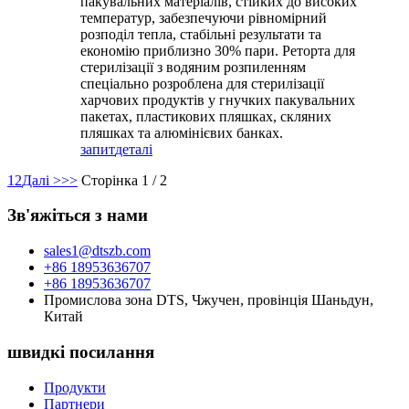
пакувальних матеріалів, стійких до високих
температур, забезпечуючи рівномірний
розподіл тепла, стабільні результати та
економію приблизно 30% пари. Реторта для
стерилізації з водяним розпиленням
спеціально розроблена для стерилізації
харчових продуктів у гнучких пакувальних
пакетах, пластикових пляшках, скляних
пляшках та алюмінієвих банках.
запит
деталі
1
2
Далі >
>>
Сторінка 1 / 2
Зв'яжіться з нами
sales1@dtszb.com
+86 18953636707
+86 18953636707
Промислова зона DTS, Чжучен, провінція Шаньдун,
Китай
швидкі посилання
Продукти
Партнери