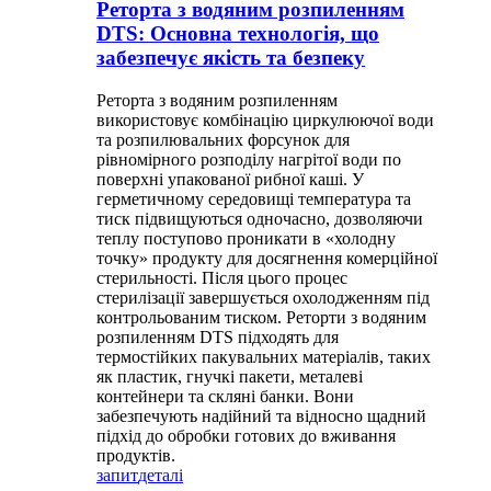
Реторта з водяним розпиленням
DTS: Основна технологія, що
забезпечує якість та безпеку
Реторта з водяним розпиленням
використовує комбінацію циркулюючої води
та розпилювальних форсунок для
рівномірного розподілу нагрітої води по
поверхні упакованої рибної каші. У
герметичному середовищі температура та
тиск підвищуються одночасно, дозволяючи
теплу поступово проникати в «холодну
точку» продукту для досягнення комерційної
стерильності. Після цього процес
стерилізації завершується охолодженням під
контрольованим тиском. Реторти з водяним
розпиленням DTS підходять для
термостійких пакувальних матеріалів, таких
як пластик, гнучкі пакети, металеві
контейнери та скляні банки. Вони
забезпечують надійний та відносно щадний
підхід до обробки готових до вживання
продуктів.
запит
деталі