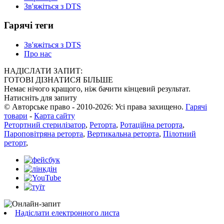
Зв'яжіться з DTS
Гарячі теги
Зв'яжіться з DTS
Про нас
НАДІСЛАТИ ЗАПИТ:
ГОТОВІ ДІЗНАТИСЯ БІЛЬШЕ
Немає нічого кращого, ніж бачити кінцевий результат.
Натисніть для запиту
© Авторське право - 2010-2026: Усі права захищено.
Гарячі
товари
-
Карта сайту
Ретортний стерилізатор
,
Реторта
,
Ротаційна реторта
,
Пароповітряна реторта
,
Вертикальна реторта
,
Пілотний
реторт
,
Надіслати електронного листа