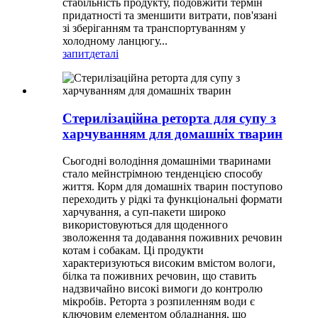
стабільність продукту, подовжити термін
придатності та зменшити витрати, пов'язані
зі зберіганням та транспортуванням у
холодному ланцюгу...
запит
деталі
Стерилізаційна реторта для супу з
харчуванням для домашніх тварин
Сьогодні володіння домашніми тваринами
стало мейнстрімною тенденцією способу
життя. Корм ​​для домашніх тварин поступово
переходить у рідкі та функціональні формати
харчування, а суп-пакети широко
використовуються для щоденного
зволоження та додавання поживних речовин
котам і собакам. Ці продукти
характеризуються високим вмістом вологи,
білка та поживних речовин, що ставить
надзвичайно високі вимоги до контролю
мікробів. Реторта з розпиленням води є
ключовим елементом обладнання, що