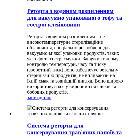
Реторта з водяним розпиленням
для вакуумно упакованого тофу та
гострої клейковини
Реторта з водяним розпиленням – це
високотемпературне стерилізаційне
обладнання, спеціально розроблене для
вакуумно-м’якої упаковки продуктів, таких
як тофу та гострі смужки. Завдяки точному
контролю температури, часу та тиску
(зворотний тиск) воно забезпечує ретельну
стерилізацію продуктів, не впливаючи на
їхній смак та зовнішній вигляд. Воно широко
використовується у виробництві снеків та
бобових продуктів.
запит
деталі
Система реторти для
консервування трав'яних напоїв та