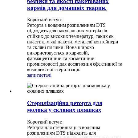
безпеки та якості пакетованих
кормів для домашніх тварин.
Короткий вступ:
Реторта з водяним розпиленням DTS
підходить для пакувальних матеріалів,
стійких до високих температур, таких як
пластик, м'які пакети, металеві контейнери
та скляні пляшки. Вона широко
використовується в харчовій,
фармацевтичній та косметичній
промисловості для досягнення ефективної та
комплексної стерилізації.
запит
деталі
Стерилізаційна реторта для
молока у скляних пляшках
Короткий вступ:
Реторта для стерилізації з водяним
розпиленням DTS підходить для