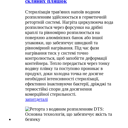
скляних пляшок
Стерилізація трав'яних напоїв водним
розпиленням здійснюється в герметичній
ретортній системі. Нагріта циркулююча вода
розпилюється через форсунки на дрібні
краплі та рівномірно розпилюється на
поверхню алюмінієвих банок або іншої
упаковки, що забезпечує швидкий та
рівномірний нагрівання. Під час фази
нагрівання тиск у системі точно
контролюється, щоб запобігти деформації
контейнера. Тепло передається через тонку
водяну плівку та поступово проникає в
продукт, доки холодна точка не досягне
необхідної інтенсивності стерилізації,
ефективно інактивуючи бактерії, дріжджі та
термостійкі спори для досягнення
комерційної стерильності.
запит
деталі