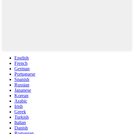
English
French
German
Portuguese
Spanish
Russian
Japanese
Korean
Arabic
Irish
Greek
Turkish
Italian
Danish
Romanian