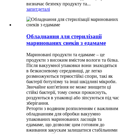
визначає безпеку продукту та...
запит
деталі
Обладнання для стерилізації
маринованих снеків з едамаме
Мариновані продукти та едамаме – це
продукти з високим вмістом вологи та білка.
Після вакуумної упаковки вони знаходяться
в безкисневому середовищі, де легко
розмножуються термостійкі спори, такі як
бактерії ботулізму та інші шкідливі мікроби.
Звичайне кип'ятіння не може знищити ці
стійкі бактерії, тому снеки прокиснуть,
роздуються в упаковці або зіпсуються під час
зберігання.
Реторти з водяним розпиленням є важливим
обладнанням для обробки вакуумно
упакованих маринованих ласощів та
едамаме, що дозволяє цим готовим до
вживання закускам залишатися стабільними