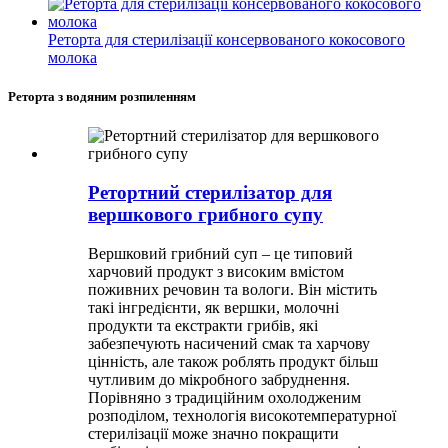
Реторта для стерилізації консервованого кокосового
молока
Реторта з водяним розпиленням
Ретортний стерилізатор для
вершкового грибного супу
Вершковий грибний суп – це типовий
харчовий продукт з високим вмістом
поживних речовин та вологи. Він містить
такі інгредієнти, як вершки, молочні
продукти та екстракти грибів, які
забезпечують насичений смак та харчову
цінність, але також роблять продукт більш
чутливим до мікробного забруднення.
Порівняно з традиційним охолодженим
розподілом, технологія високотемпературної
стерилізації може значно покращити