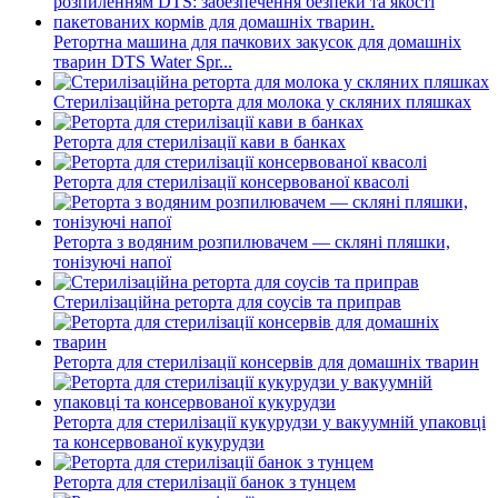
Ретортна машина для пачкових закусок для домашніх
тварин DTS Water Spr...
Стерилізаційна реторта для молока у скляних пляшках
Реторта для стерилізації кави в банках
Реторта для стерилізації консервованої квасолі
Реторта з водяним розпилювачем — скляні пляшки,
тонізуючі напої
Стерилізаційна реторта для соусів та приправ
Реторта для стерилізації консервів для домашніх тварин
Реторта для стерилізації кукурудзи у вакуумній упаковці
та консервованої кукурудзи
Реторта для стерилізації банок з тунцем