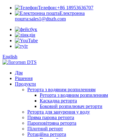
Телефон:
+86 18953636707
Електронна
пошта:
sales1@dtszb.com
English
Дім
Рішення
Продукти
Реторта з водяним розпиленням
Реторта з водяним розпиленням
Каскадна реторта
Боковий розпилювач реторти
Реторта для занурення у воду
Пряма парова реторта
Пароповітряна реторта
Пілотний реторт
Ротаційна реторта