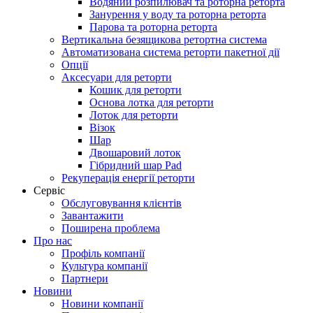
Водяний розпилювач та роторна реторта
Занурення у воду та роторна реторта
Парова та роторна реторта
Вертикальна безящикова ретортна система
Автоматизована система реторти пакетної дії
Опції
Аксесуари для реторти
Кошик для реторти
Основа лотка для реторти
Лоток для реторти
Візок
Шар
Двошаровий лоток
Гібридний шар Pad
Рекуперація енергії реторти
Сервіс
Обслуговування клієнтів
Завантажити
Поширена проблема
Про нас
Профіль компанії
Культура компанії
Партнери
Новини
Новини компанії