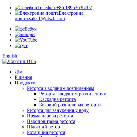
Телефон:
+86 18953636707
Електронна
пошта:
sales1@dtszb.com
English
Дім
Рішення
Продукти
Реторта з водяним розпиленням
Реторта з водяним розпиленням
Каскадна реторта
Боковий розпилювач реторти
Реторта для занурення у воду
Пряма парова реторта
Пароповітряна реторта
Пілотний реторт
Ротаційна реторта