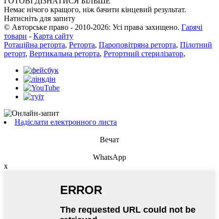
ГОТОВІ ДІЗНАТИСЯ БІЛЬШЕ
Немає нічого кращого, ніж бачити кінцевий результат.
Натисніть для запиту
© Авторське право - 2010-2026: Усі права захищено.
Гарячі
товари
-
Карта сайту
Ротаційна реторта
,
Реторта
,
Пароповітряна реторта
,
Пілотний
реторт
,
Вертикальна реторта
,
Ретортний стерилізатор
,
Надіслати електронного листа
Вечат
WhatsApp
x