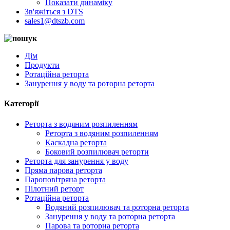
Показати динаміку
Зв'яжіться з DTS
sales1@dtszb.com
Дім
Продукти
Ротаційна реторта
Занурення у воду та роторна реторта
Категорії
Реторта з водяним розпиленням
Реторта з водяним розпиленням
Каскадна реторта
Боковий розпилювач реторти
Реторта для занурення у воду
Пряма парова реторта
Пароповітряна реторта
Пілотний реторт
Ротаційна реторта
Водяний розпилювач та роторна реторта
Занурення у воду та роторна реторта
Парова та роторна реторта