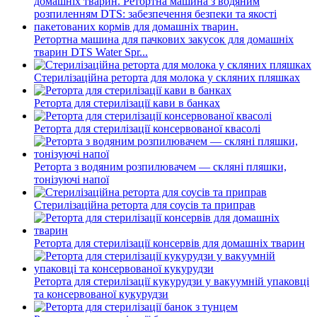
Ретортна машина для пачкових закусок для домашніх
тварин DTS Water Spr...
Стерилізаційна реторта для молока у скляних пляшках
Реторта для стерилізації кави в банках
Реторта для стерилізації консервованої квасолі
Реторта з водяним розпилювачем — скляні пляшки,
тонізуючі напої
Стерилізаційна реторта для соусів та приправ
Реторта для стерилізації консервів для домашніх тварин
Реторта для стерилізації кукурудзи у вакуумній упаковці
та консервованої кукурудзи