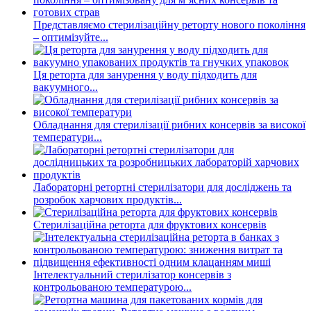
Представляємо стерилізаційну реторту нового покоління
– оптимізуйте...
Ця реторта для занурення у воду підходить для
вакуумного...
Обладнання для стерилізації рибних консервів за високої
температури...
Лабораторні ретортні стерилізатори для досліджень та
розробок харчових продуктів...
Стерилізаційна реторта для фруктових консервів
Інтелектуальний стерилізатор консервів з
контрольованою температурою...