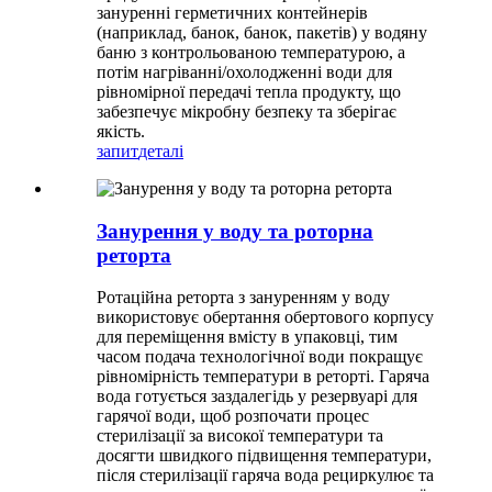
зануренні герметичних контейнерів
(наприклад, банок, банок, пакетів) у водяну
баню з контрольованою температурою, а
потім нагріванні/охолодженні води для
рівномірної передачі тепла продукту, що
забезпечує мікробну безпеку та зберігає
якість.
запит
деталі
Занурення у воду та роторна
реторта
Ротаційна реторта з зануренням у воду
використовує обертання обертового корпусу
для переміщення вмісту в упаковці, тим
часом подача технологічної води покращує
рівномірність температури в реторті. Гаряча
вода готується заздалегідь у резервуарі для
гарячої води, щоб розпочати процес
стерилізації за високої температури та
досягти швидкого підвищення температури,
після стерилізації гаряча вода рециркулює та