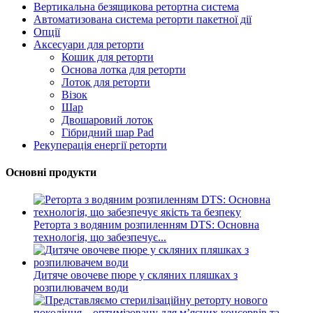
Вертикальна безящикова ретортна система
Автоматизована система реторти пакетної дії
Опції
Аксесуари для реторти
Кошик для реторти
Основа лотка для реторти
Лоток для реторти
Візок
Шар
Двошаровий лоток
Гібридний шар Pad
Рекуперація енергії реторти
Основні продукти
Реторта з водяним розпиленням DTS: Основна
технологія, що забезпечує...
Дитяче овочеве пюре у скляних пляшках з
розпилювачем води