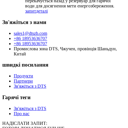
перекачується назад у резервуар для гарячої
води для досягнення мети енергозбереження.
запит
деталі
Зв'яжіться з нами
sales1@dtszb.com
+86 18953636707
+86 18953636707
Промислова зона DTS, Чжучен, провінція Шаньдун,
Китай
швидкі посилання
Продукти
Партнери
Зв'яжіться з DTS
Гарячі теги
Зв'яжіться з DTS
Про нас
НАДІСЛАТИ ЗАПИТ: