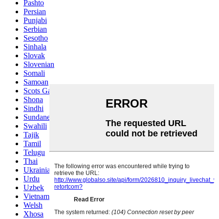
Pashto
Persian
Punjabi
Serbian
Sesotho
Sinhala
Slovak
Slovenian
Somali
Samoan
Scots Gaelic
Shona
Sindhi
Sundanese
Swahili
Tajik
Tamil
Telugu
Thai
Ukrainian
Urdu
Uzbek
Vietnamese
Welsh
Xhosa